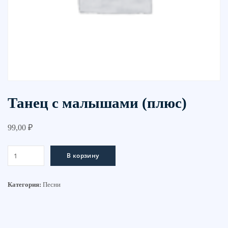
Танец с малышами (плюс)
99,00
₽
Количество
В корзину
товара
Танец
с
Категория:
Песни
малышами
(плюс)