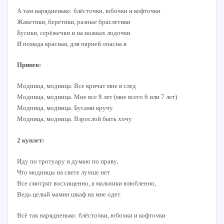
А там нарядненько: блёсточки, юбочки и кофточки
Жакетики, беретики, разные браслетики
Бусики, серёжечки и на ножках лодочки
И помада красная, для парней опасна я
Припев:
Модница, модница. Все кричат мне в след
Модница, модница. Мне все 8 лет (мне всего 6 или 7 лет)
Модница, модница. Бусами кручу
Модница, модница. Взрослой быть хочу
2 куплет:
Иду по тротуару и думаю по праву,
Что модницы на свете лучше нет
Все смотрят восхищенно, а мальчики влюбленно,
Ведь целый мамин шкаф на мне одет
Всё так нарядненько: блёсточки, юбочки и кофточки