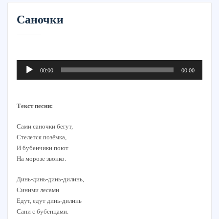
Саночки
Аудиоплеер
00:00
00:00
Текст песни:
Сами саночки бегут,
Стелется позёмка,
И бубенчики поют
На морозе звонко.
Динь-динь-динь-дилинь,
Синими лесами
Едут, едут динь-дилинь
Сани с бубенцами.