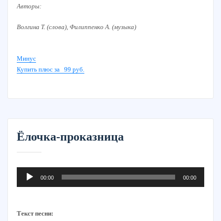
Авторы:
Волгина Т. (слова), Филиппенко А. (музыка)
Минус
Купить плюс за 99 руб.
Ёлочка-проказница
Аудиоплеер
00:00
00:00
Текст песни: