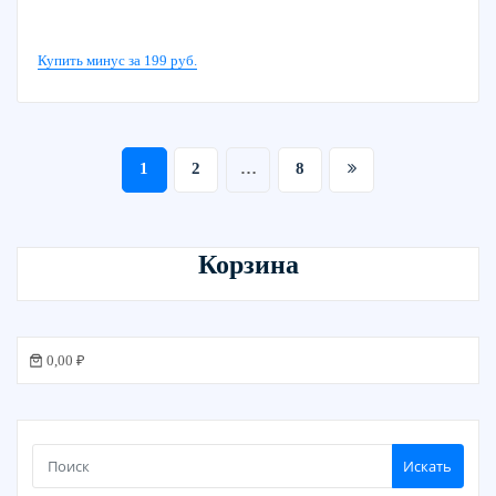
Купить минус за 199 руб.
Пагинация
1
2
…
8
записей
Корзина
0,00 ₽
Искать