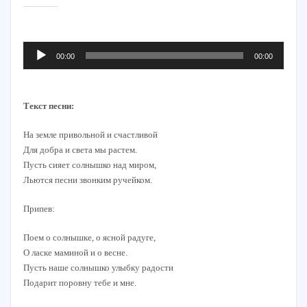
Аудиоплеер
00:00
00:00
Текст песни:
На земле привольной и счастливой
Для добра и света мы растем.
Пусть сияет солнышко над миром,
Льются песни звонким ручейком.
Припев:
Поем о солнышке, о ясной радуге,
О ласке маминой и о весне.
Пусть наше солнышко улыбку радости
Подарит поровну тебе и мне.