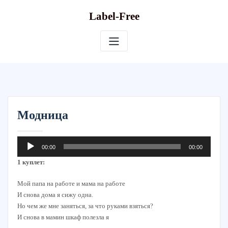
Skip
Label-Free
to
content
Модница
Аудиоплеер
00:00
00:00
1 куплет:
Мой папа на работе и мама на работе
И снова дома я сижу одна.
Но чем же мне заняться, за что руками взяться?
И снова в мамин шкаф полезла я