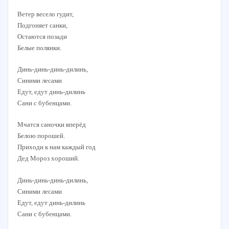
Ветер весело гудит,
Подгоняет санки,
Остаются позади
Белые полянки.
Динь-динь-динь-дилинь,
Синими лесами
Едут, едут динь-дилинь
Сани с бубенцами.
Мчатся саночки вперёд
Белою порошей.
Приходи к нам каждый год
Дед Мороз хороший.
Динь-динь-динь-дилинь,
Синими лесами
Едут, едут динь-дилинь
Сани с бубенцами.