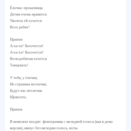
Ёлочка- проказница
Детям очень нравится.
Уколоть ей хочется
Всех ребят!
Припев:
А-ха-ха! Хохочется!
А-ха-ха! Хохочется!
Всем ребятам хочется
Танцевать!
У тебя, у ёлочки,
Не страшны иголочки,
Будут нас иголочки
Щекотать.
Припев.
В комплект входят: фонограмма с мелодией голоса (как в демо
версии), минус без мелодии голоса, ноты.