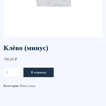
Клёво (минус)
799,00
₽
Количество
В корзину
товара
Клёво
(минус)
Категория:
Минусовки