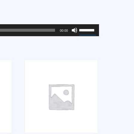
Используйте
00:00
клавиши
вверх/
вниз,
чтобы
увеличить
или
уменьшить
громкость.