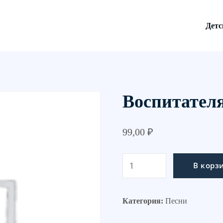
Детс
Воспитател
99,00
₽
Количество
В корз
товара
Воспитателям
Категория:
Песни
(плюс)