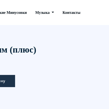
кие Минусовки
Музыка
Контакты
ям (плюс)
ину