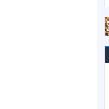
увеличить
или
уменьшить
громкость.