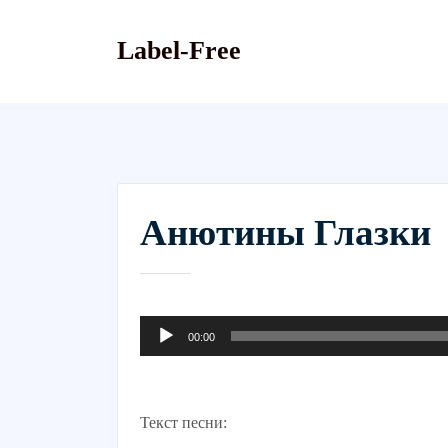
Skip
to
Label-Free
content
Анютины Глазки
Аудиоплеер
00:00
Текст песни: