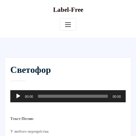
Skip
Label-Free
to
content
Светофор
Аудиоплеер
00:00
00:00
Текст Песни:
У любого перекрёстка