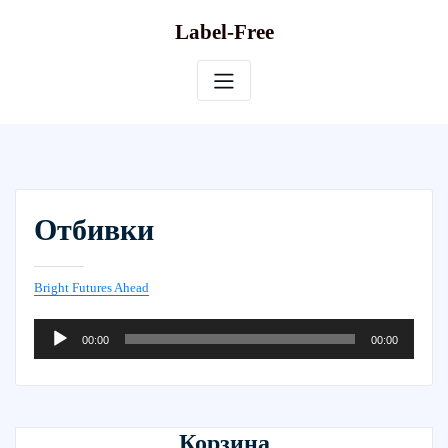
Skip
Label-Free
to
content
Отбивки
Bright Futures Ahead
Аудиоплеер
00:00
00:00
Корзина